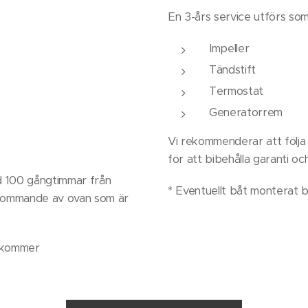
En 3-års service utförs som
Impeller
Tändstift
Termostat
Generatorrem
Vi rekommenderar att följa i
för att bibehålla garanti oc
id 100 gångtimmar från
* Eventuellt båt monterat b
stkommande av ovan som är
llkommer