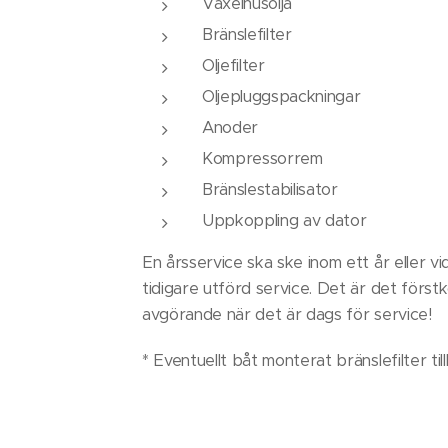
Växelhusolja
Bränslefilter
Oljefilter
Oljepluggspackningar
Anoder
Kompressorrem
Bränslestabilisator
Uppkoppling av dator
En årsservice ska ske inom ett år eller v
tidigare utförd service. Det är det för
avgörande när det är dags för service!
* Eventuellt båt monterat bränslefilter ti