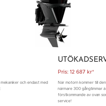
UTÖKADSERV
Pris: 12 687 kr*
d mekaniker och endast med
När motorn kommer till den 
:
närmare 300 gångtimmar är 
förstkommande av ovan som
service!