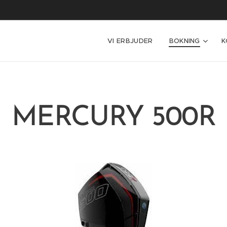
VI ERBJUDER
BOKNING
K
MERCURY 500R