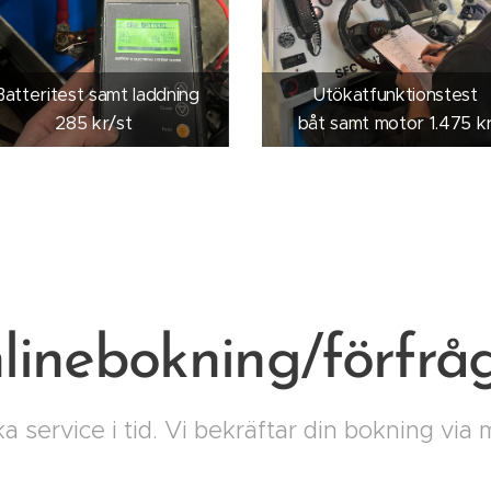
Batteritest samt laddning
Utökatfunktionstest
285 kr/st
båt samt motor 1.475 k
linebokning/förfrå
a service i tid. Vi bekräftar din bokning via m