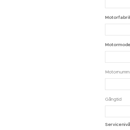
Motorfabri
Motormode
Motornumm
Gångtid
Serviceniv