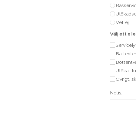
Basservi
Utökadse
Vet ej
Välj ett ell
Servicely
Batterite
Bottentv
Utökat fu
Övrigt, s
Notis: