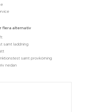
ce
rvice
er flera alternativ
ft
st samt laddning
ätt
nktionstest samt provkörning
kriv nedan