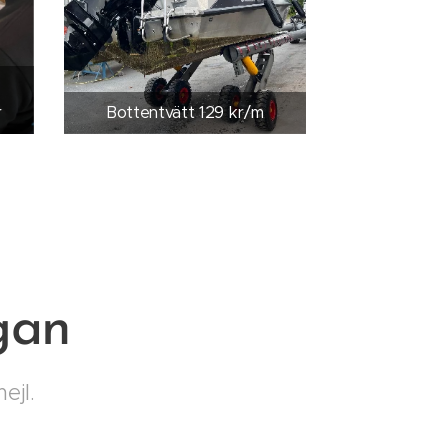
r
Bottentvätt 129 kr/m
gan
ejl.