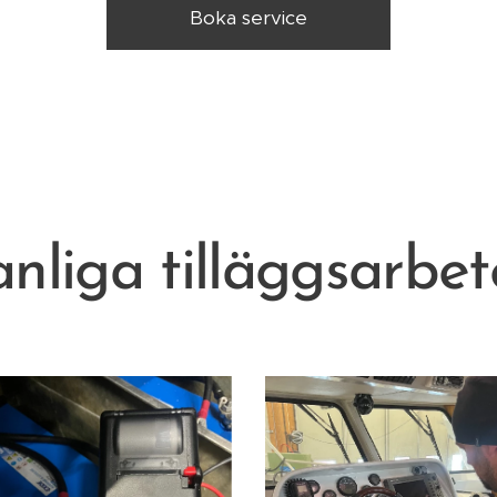
Boka service
nliga tilläggsarbe