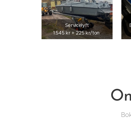
Servicelyft
1.545 kr + 225 kr/ton
On
Bok