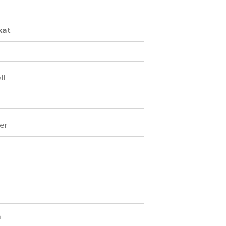
kat
ll
er
å