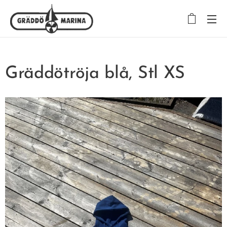
Gräddötröja blå, Stl XS