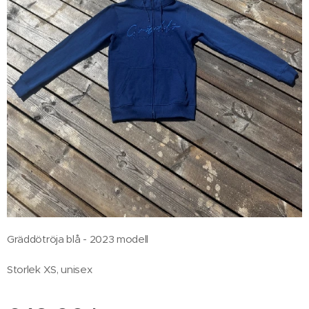
Gräddötröja blå - 2023 modell
Storlek XS, unisex